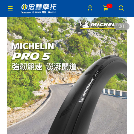
0
1
/
1