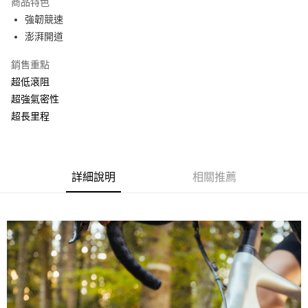
商品特色
6 期 0 利率 每期
NT$366
21家銀行
合作金庫商業銀行
第一商業銀行
強韌競速
華南商業銀行
彰化商業銀行
合作金庫商業銀行
第一商業銀行
悠遊付
澎湃開道
上海商業儲蓄銀行
台北富邦商業銀行
華南商業銀行
彰化商業銀行
國泰世華商業銀行
兆豐國際商業銀行
ATM付款
上海商業儲蓄銀行
台北富邦商業銀行
銷售重點
臺灣中小企業銀行
台中商業銀行
國泰世華商業銀行
兆豐國際商業銀行
超低滾阻
匯豐（台灣）商業銀行
華泰商業銀行
臺灣中小企業銀行
台中商業銀行
運送方式
聯邦商業銀行
遠東國際商業銀行
超強氣密性
匯豐（台灣）商業銀行
華泰商業銀行
元大商業銀行
永豐商業銀行
宅配
超長里程
聯邦商業銀行
遠東國際商業銀行
玉山商業銀行
星展（台灣）商業銀行
元大商業銀行
永豐商業銀行
每筆NT$100，滿NT$590(含以上)免運費
台新國際商業銀行
中國信託商業銀行
玉山商業銀行
星展（台灣）商業銀行
台灣樂天信用卡公司
離島配送
台新國際商業銀行
中國信託商業銀行
台灣樂天信用卡公司
詳細說明
相關推薦
每筆NT$300