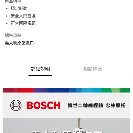
商品特色
街口支付
穩定制動
安全入門首選
悠遊付
符合國際規範
ATM付款
銷售重點
義大利原裝進口
運送方式
宅配
每筆NT$100，滿NT$590(含以上)免運費
詳細說明
相關推薦