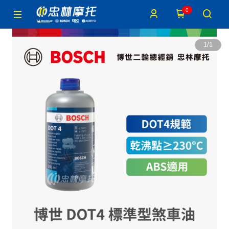
0
1
/
1