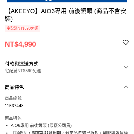
【AKEEYO】AIO6專用 前後鏡頭 (商品不含安
裝)
宅配滿NT$590免運
NT$4,990
付款與運送方式
宅配滿NT$590免運
付款方式
商品特色
信用卡一次付款
商品編號
信用卡分期付款
11537448
3 期 0 利率 每期
NT$1,663
21家銀行
商品特色
6 期 0 利率 每期
NT$831
21家銀行
合作金庫商業銀行
第一商業銀行
AIO6專用 前後鏡頭 (原廠公司貨)
華南商業銀行
彰化商業銀行
合作金庫商業銀行
第一商業銀行
LINE Pay
【提醒您，鑑賞期非試用期，若商品包裝已拆封，則影響退貨權
上海商業儲蓄銀行
台北富邦商業銀行