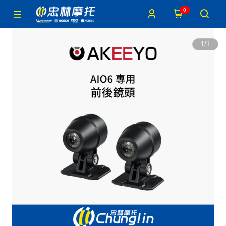
0
1
/
1