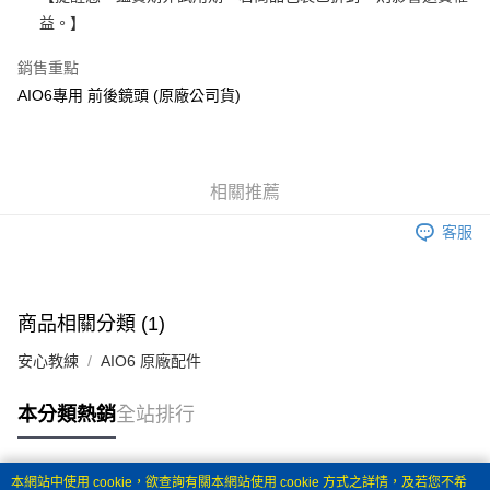
華南商業銀行
彰化商業銀行
國泰世華商業銀行
兆豐國際商業銀行
益。】
Apple Pay
上海商業儲蓄銀行
台北富邦商業銀行
臺灣中小企業銀行
台中商業銀行
國泰世華商業銀行
兆豐國際商業銀行
銷售重點
匯豐（台灣）商業銀行
華泰商業銀行
街口支付
臺灣中小企業銀行
台中商業銀行
聯邦商業銀行
遠東國際商業銀行
AIO6專用 前後鏡頭 (原廠公司貨)
匯豐（台灣）商業銀行
華泰商業銀行
悠遊付
元大商業銀行
永豐商業銀行
聯邦商業銀行
遠東國際商業銀行
玉山商業銀行
星展（台灣）商業銀行
元大商業銀行
永豐商業銀行
ATM付款
台新國際商業銀行
中國信託商業銀行
玉山商業銀行
星展（台灣）商業銀行
台灣樂天信用卡公司
台新國際商業銀行
相關推薦
中國信託商業銀行
運送方式
台灣樂天信用卡公司
客服
宅配
每筆NT$100，滿NT$590(含以上)免運費
商品相關分類 (1)
安心教練
AIO6 原廠配件
本分類熱銷
全站排行
本網站中使用 cookie，欲查詢有關本網站使用 cookie 方式之詳情，及若您不希