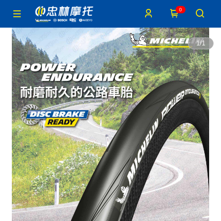
0
1
/
1