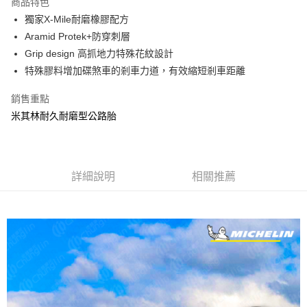
商品特色
6 期 0 利率 每期
NT$250
21家銀行
合作金庫商業銀行
第一商業銀行
獨家X-Mile耐磨橡膠配方
華南商業銀行
彰化商業銀行
合作金庫商業銀行
第一商業銀行
LINE Pay
Aramid Protek+防穿刺層
上海商業儲蓄銀行
台北富邦商業銀行
華南商業銀行
彰化商業銀行
國泰世華商業銀行
兆豐國際商業銀行
Grip design 高抓地力特殊花紋設計
街口支付
上海商業儲蓄銀行
台北富邦商業銀行
臺灣中小企業銀行
台中商業銀行
特殊膠料增加碟煞車的剎車力道，有效縮短剎車距離
國泰世華商業銀行
兆豐國際商業銀行
匯豐（台灣）商業銀行
華泰商業銀行
悠遊付
臺灣中小企業銀行
台中商業銀行
聯邦商業銀行
遠東國際商業銀行
銷售重點
匯豐（台灣）商業銀行
華泰商業銀行
ATM付款
元大商業銀行
永豐商業銀行
米其林耐久耐磨型公路胎
聯邦商業銀行
遠東國際商業銀行
玉山商業銀行
星展（台灣）商業銀行
元大商業銀行
永豐商業銀行
台新國際商業銀行
中國信託商業銀行
運送方式
玉山商業銀行
星展（台灣）商業銀行
台灣樂天信用卡公司
台新國際商業銀行
中國信託商業銀行
宅配
台灣樂天信用卡公司
詳細說明
相關推薦
每筆NT$100，滿NT$590(含以上)免運費
離島配送
每筆NT$300