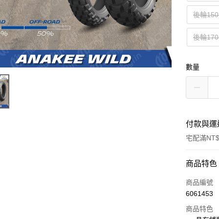
後輪150
後輪170
數量
付款與運
宅配滿NT$
付款方式
商品特色
信用卡一
商品編號
6061453
信用卡分
商品特色
3 期 