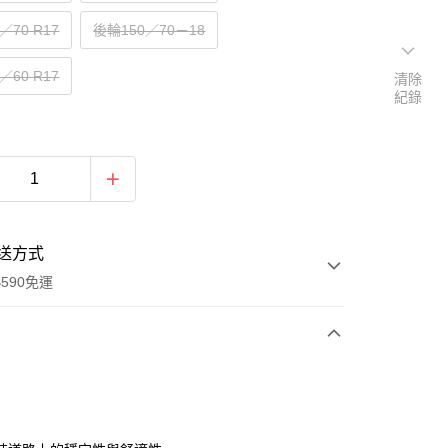
／70 R17
後輪150／70－18
／60 R17
清除
紀錄
送方式
590免運
次付款
期付款
0 利率 每期
NT$1,600
21家銀行