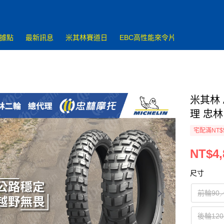
據點
最新訊息
米其林賽道日
EBC高性能來令片
米其林 
理 忠林
宅配滿NT$
NT$4,
尺寸
前輪90／
後輪120