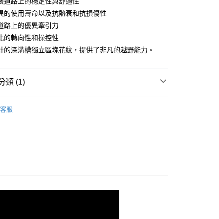
裝道路上的穩定性與舒適性
0 利率 每期
NT$800
21家銀行
庫商業銀行
第一商業銀行
異的使用壽命以及抗熱衰和抗損傷性
業銀行
彰化商業銀行
道路上的優異牽引力
庫商業銀行
第一商業銀行
業儲蓄銀行
台北富邦商業銀行
業銀行
彰化商業銀行
比的轉向性和操控性
華商業銀行
兆豐國際商業銀行
業儲蓄銀行
台北富邦商業銀行
計的深溝槽獨立區塊花紋，提供了非凡的越野能力。
小企業銀行
台中商業銀行
華商業銀行
兆豐國際商業銀行
台灣）商業銀行
華泰商業銀行
小企業銀行
台中商業銀行
業銀行
遠東國際商業銀行
台灣）商業銀行
華泰商業銀行
類 (1)
業銀行
永豐商業銀行
業銀行
遠東國際商業銀行
業銀行
星展（台灣）商業銀行
業銀行
永豐商業銀行
機輪胎
重機多功能車胎
際商業銀行
中國信託商業銀行
業銀行
星展（台灣）商業銀行
客服
00，滿NT$590(含以上)免運費
天信用卡公司
際商業銀行
中國信託商業銀行
天信用卡公司
00