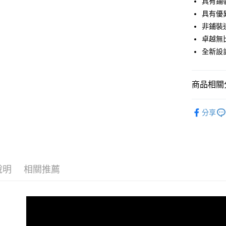
具有鋪
6 期 
合作金
具有優
華南商
非鋪裝
合作金
悠遊付
上海商
華南商
卓越無
國泰世
ATM付款
上海商
全新設
臺灣中
國泰世
匯豐（
臺灣中
聯邦商
匯豐（
運送方式
商品相關分
元大商
聯邦商
玉山商
宅配
元大商
米其林重
台新國
玉山商
分享
每筆NT$1
台灣樂
台新國
離島配送
台灣樂
每筆NT$3
說明
相關推薦