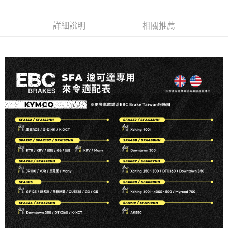
6 期 0 利率 每期
NT$83
21家銀行
合作金庫商業銀行
第一商業銀行
華南商業銀行
彰化商業銀行
合作金庫商業銀行
第一商業銀行
LINE Pay
詳細說明
相關推薦
上海商業儲蓄銀行
台北富邦商業銀行
華南商業銀行
彰化商業銀行
國泰世華商業銀行
兆豐國際商業銀行
Apple Pay
上海商業儲蓄銀行
台北富邦商業銀行
臺灣中小企業銀行
台中商業銀行
國泰世華商業銀行
兆豐國際商業銀行
匯豐（台灣）商業銀行
華泰商業銀行
街口支付
臺灣中小企業銀行
台中商業銀行
聯邦商業銀行
遠東國際商業銀行
匯豐（台灣）商業銀行
華泰商業銀行
悠遊付
元大商業銀行
永豐商業銀行
聯邦商業銀行
遠東國際商業銀行
玉山商業銀行
星展（台灣）商業銀行
元大商業銀行
永豐商業銀行
ATM付款
台新國際商業銀行
中國信託商業銀行
玉山商業銀行
星展（台灣）商業銀行
台灣樂天信用卡公司
台新國際商業銀行
中國信託商業銀行
運送方式
台灣樂天信用卡公司
宅配
每筆NT$100，滿NT$590(含以上)免運費