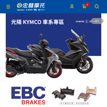
0
1
/
1