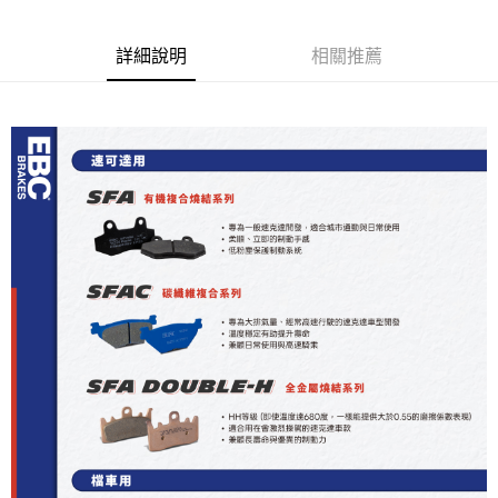
6 期 0 利率 每期
NT$83
21家銀行
合作金庫商業銀行
第一商業銀行
華南商業銀行
彰化商業銀行
合作金庫商業銀行
第一商業銀行
LINE Pay
詳細說明
相關推薦
上海商業儲蓄銀行
台北富邦商業銀行
華南商業銀行
彰化商業銀行
國泰世華商業銀行
兆豐國際商業銀行
Apple Pay
上海商業儲蓄銀行
台北富邦商業銀行
臺灣中小企業銀行
台中商業銀行
國泰世華商業銀行
兆豐國際商業銀行
匯豐（台灣）商業銀行
華泰商業銀行
街口支付
臺灣中小企業銀行
台中商業銀行
聯邦商業銀行
遠東國際商業銀行
匯豐（台灣）商業銀行
華泰商業銀行
悠遊付
元大商業銀行
永豐商業銀行
聯邦商業銀行
遠東國際商業銀行
玉山商業銀行
星展（台灣）商業銀行
元大商業銀行
永豐商業銀行
ATM付款
台新國際商業銀行
中國信託商業銀行
玉山商業銀行
星展（台灣）商業銀行
台灣樂天信用卡公司
台新國際商業銀行
中國信託商業銀行
運送方式
台灣樂天信用卡公司
宅配
每筆NT$100，滿NT$590(含以上)免運費