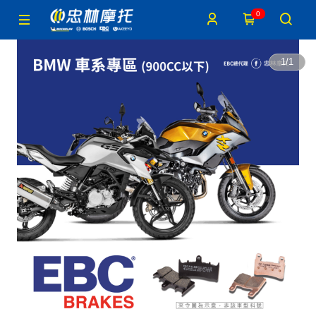
0
1
/
1