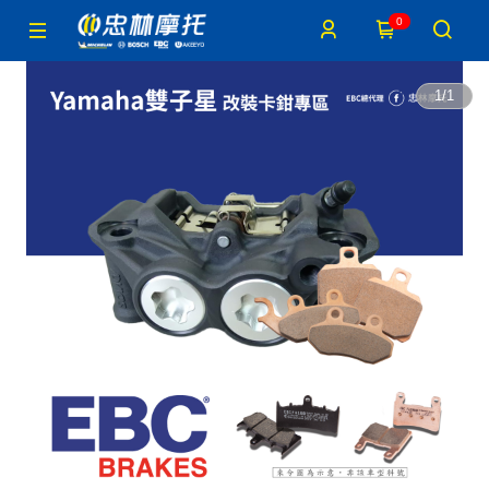
0
1
/
1