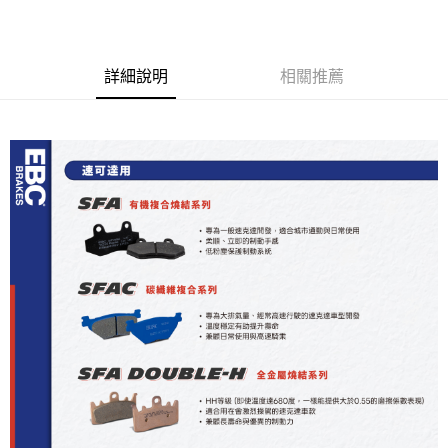
3 期 0 利率 每期
NT$633
21家銀行
6 期 0 利率 每期
NT$316
21家銀行
合作金庫商業銀行
第一商業銀行
華南商業銀行
彰化商業銀行
合作金庫商業銀行
第一商業銀行
LINE Pay
詳細說明
相關推薦
上海商業儲蓄銀行
台北富邦商業銀行
華南商業銀行
彰化商業銀行
國泰世華商業銀行
兆豐國際商業銀行
Apple Pay
上海商業儲蓄銀行
台北富邦商業銀行
臺灣中小企業銀行
台中商業銀行
國泰世華商業銀行
兆豐國際商業銀行
匯豐（台灣）商業銀行
華泰商業銀行
街口支付
臺灣中小企業銀行
台中商業銀行
聯邦商業銀行
遠東國際商業銀行
匯豐（台灣）商業銀行
華泰商業銀行
悠遊付
元大商業銀行
永豐商業銀行
聯邦商業銀行
遠東國際商業銀行
玉山商業銀行
星展（台灣）商業銀行
元大商業銀行
永豐商業銀行
ATM付款
台新國際商業銀行
中國信託商業銀行
玉山商業銀行
星展（台灣）商業銀行
台灣樂天信用卡公司
台新國際商業銀行
中國信託商業銀行
運送方式
台灣樂天信用卡公司
宅配
每筆NT$100，滿NT$590(含以上)免運費